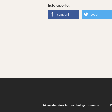
compartir
tweet
Footer
Aktionsbündnis für nachhaltige Bananen
P