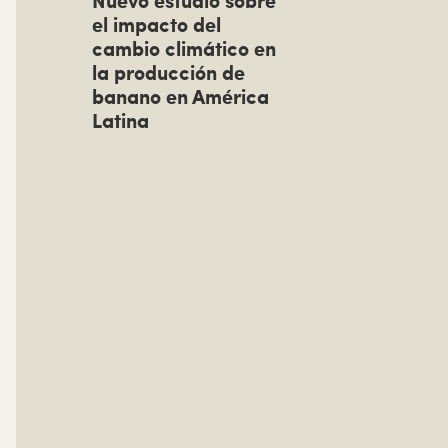
Nuevo estudio sobre
r
el impacto del
i
cambio climático en
la producción de
m
banano en América
a
Latina
r
i
a