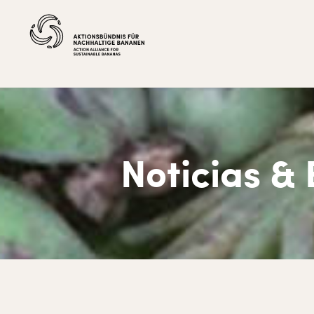
Noticias &
Ir
Ir
Ir
Ir
a
al
a
al
navegación
contenido
la
pie
principal
principal
barra
de