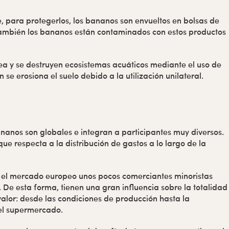
para protegerlos, los bananos son envueltos en bolsas de
 También los bananos están contaminados con estos productos
a y se destruyen ecosistemas acuáticos mediante el uso de
e erosiona el suelo debido a la utilización unilateral.
nanos son globales e integran a participantes muy diversos.
que respecta a la distribución de gastos a lo largo de la
n el mercado europeo unos pocos comerciantes minoristas
 De esta forma, tienen una gran influencia sobre la totalidad
alor: desde las condiciones de producción hasta la
el supermercado.