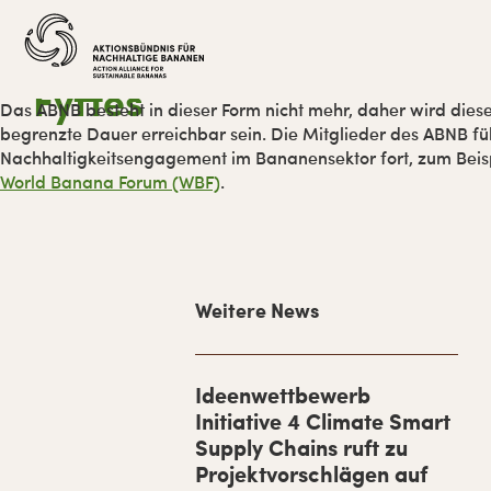
Zur
Skip
Zur
Zur
Hauptnavigation
to
Hauptsidebar
Fußzeile
springen
main
springen
springen
content
Fyffes
Das ABNB besteht in dieser Form nicht mehr, daher wird diese
begrenzte Dauer erreichbar sein. Die Mitglieder des ABNB füh
Nachhaltigkeitsengagement im Bananensektor fort, zum Bei
World Banana Forum (WBF)
.
H
Weitere News
a
u
p
Ideenwettbewerb
Initiative 4 Climate Smart
t
Supply Chains ruft zu
-
Projektvorschlägen auf