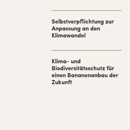
S
i
d
Selbstverpflichtung zur
Anpassung an den
e
Klimawandel
b
a
r
Klima- und
Biodiversitätsschutz für
einen Bananenanbau der
Zukunft