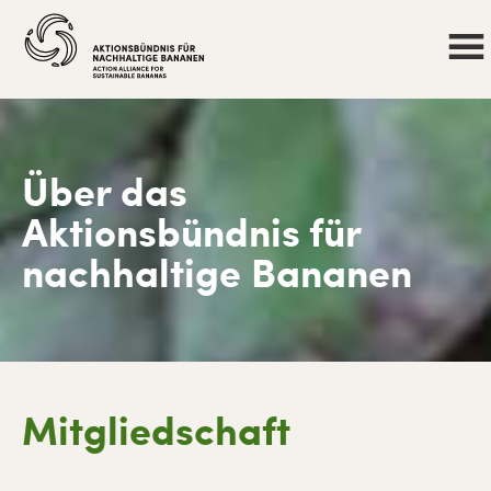
Zur
Skip
Zur
Hauptnavigation
to
Fußzeile
springen
main
springen
content
Über das
Aktionsbündnis für
nachhaltige Bananen
Mitgliedschaft