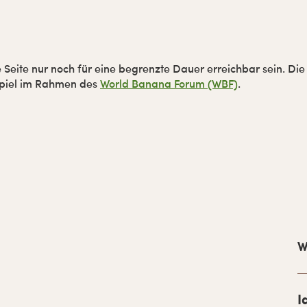
 Seite nur noch für eine begrenzte Dauer erreichbar sein. Die
spiel im Rahmen des
World Banana Forum (WBF)
.
H
a
W
u
p
I