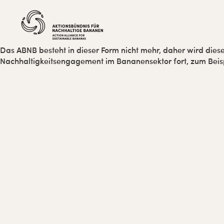
Zur
Skip
Zur
Zur
Hauptnavigation
to
Hauptsidebar
Fußzeile
springen
main
springen
springen
content
Das ABNB besteht in dieser Form nicht mehr, daher wird diese
Nachhaltigkeitsengagement im Bananensektor fort, zum Bei