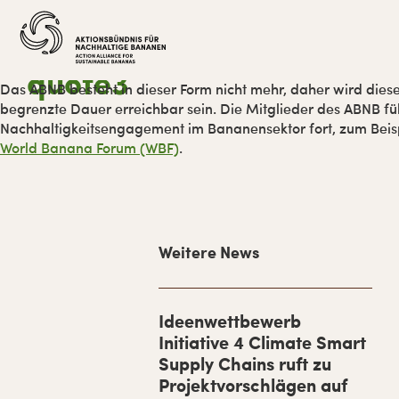
Zur
Skip
Zur
Zur
Hauptnavigation
to
Hauptsidebar
Fußzeile
springen
main
springen
springen
content
quote3
Das ABNB besteht in dieser Form nicht mehr, daher wird diese
begrenzte Dauer erreichbar sein. Die Mitglieder des ABNB füh
Nachhaltigkeitsengagement im Bananensektor fort, zum Bei
World Banana Forum (WBF)
.
H
Weitere News
a
u
p
Ideenwettbewerb
Initiative 4 Climate Smart
t
Supply Chains ruft zu
-
Projektvorschlägen auf