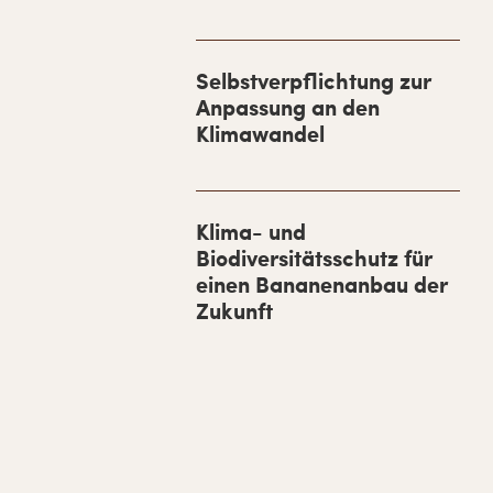
S
i
d
Selbstverpflichtung zur
Anpassung an den
e
Klimawandel
b
a
r
Klima- und
Biodiversitätsschutz für
einen Bananenanbau der
Zukunft