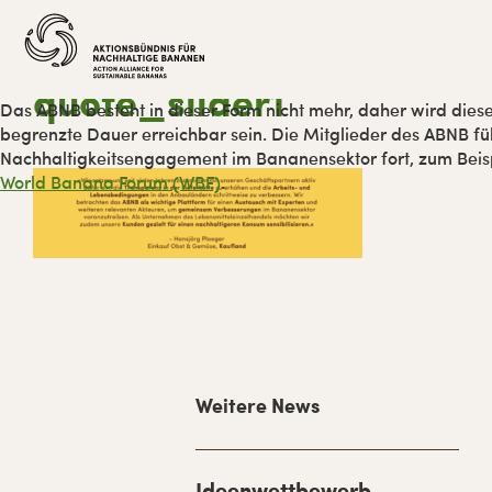
Zur
Skip
Zur
Zur
Hauptnavigation
to
Hauptsidebar
Fußzeile
springen
main
springen
springen
content
quote_slider1
Das ABNB besteht in dieser Form nicht mehr, daher wird diese
begrenzte Dauer erreichbar sein. Die Mitglieder des ABNB füh
Nachhaltigkeitsengagement im Bananensektor fort, zum Bei
World Banana Forum (WBF)
.
H
Weitere News
a
u
p
Ideenwettbewerb