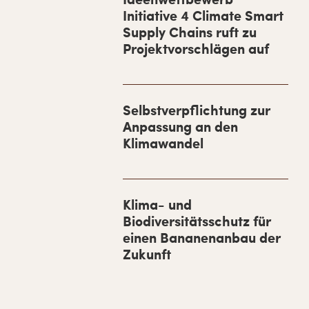
Initiative 4 Climate Smart
t
Supply Chains ruft zu
-
Projektvorschlägen auf
S
i
d
Selbstverpflichtung zur
Anpassung an den
e
Klimawandel
b
a
r
Klima- und
Biodiversitätsschutz für
einen Bananenanbau der
Zukunft