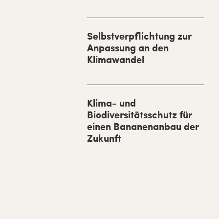
S
i
d
Selbstverpflichtung zur
Anpassung an den
e
Klimawandel
b
a
r
Klima- und
Biodiversitätsschutz für
einen Bananenanbau der
Zukunft