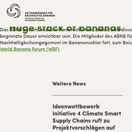
Zur
Skip
Zur
Zur
Hauptnavigation
to
Hauptsidebar
Fußzeile
springen
main
springen
springen
content
Huge stack of Bananas
Das ABNB besteht in dieser Form nicht mehr, daher wird diese
begrenzte Dauer erreichbar sein. Die Mitglieder des ABNB füh
Nachhaltigkeitsengagement im Bananensektor fort, zum Bei
World Banana Forum (WBF)
.
H
Weitere News
a
u
p
Ideenwettbewerb
Initiative 4 Climate Smart
t
Supply Chains ruft zu
-
Projektvorschlägen auf