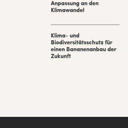
Anpassung an den
e
Klimawandel
b
a
r
Klima- und
Biodiversitätsschutz für
einen Bananenanbau der
Zukunft