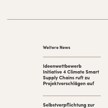
H
Weitere News
a
u
p
Ideenwettbewerb
Initiative 4 Climate Smart
t
Supply Chains ruft zu
-
Projektvorschlägen auf
S
i
d
Selbstverpflichtung zur