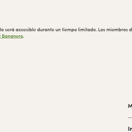
sólo será accesible durante un tiempo limitado. Los miembros
l Bananero
.
B
a
M
r
r
I