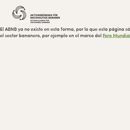
Ir
Ir
Ir
Ir
a
al
a
al
navegación
contenido
la
pie
principal
principal
barra
de
lateral
página
El ABNB ya no existe en esta forma, por lo que esta página 
primaria
el sector bananero, por ejemplo en el marco del
Foro Mundia