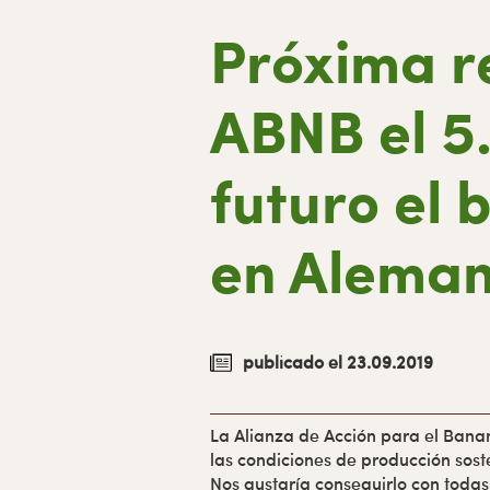
lateral
página
Próxima r
primaria
ABNB el 5.
futuro el 
en Aleman
publicado el 23.09.2019
La Alianza de Acción para el Ban
las condiciones de producción sost
Nos gustaría conseguirlo con todas 