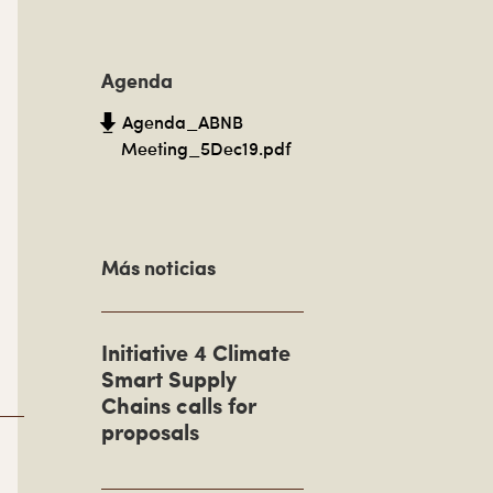
B
a
Agenda
r
Agenda_ABNB
r
Meeting_5Dec19.pdf
a
l
a
Más noticias
t
e
Initiative 4 Climate
r
Smart Supply
a
Chains calls for
proposals
l
p