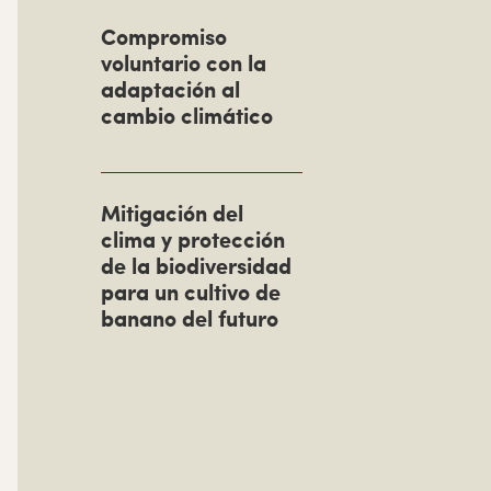
r
Compromiso
i
voluntario con la
m
adaptación al
cambio climático
a
r
i
Mitigación del
a
clima y protección
de la biodiversidad
para un cultivo de
banano del futuro