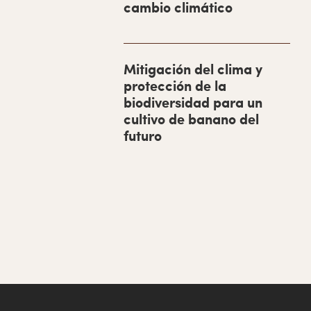
cambio climático
r
a
l
Mitigación del clima y
p
protección de la
r
biodiversidad para un
cultivo de banano del
i
futuro
m
a
r
i
a