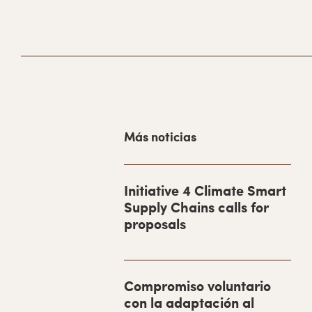
primaria
B
Más noticias
a
r
r
Initiative 4 Climate Smart
Supply Chains calls for
a
proposals
l
a
t
Compromiso voluntario
e
con la adaptación al