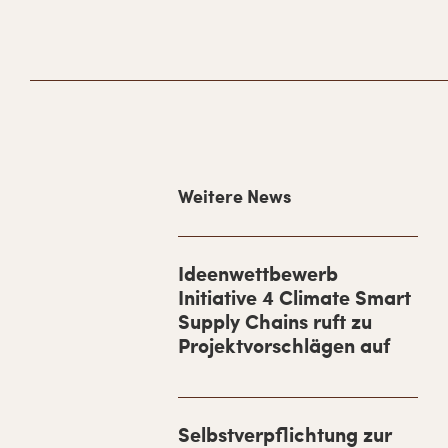
H
Weitere News
a
u
p
Ideenwettbewerb
Initiative 4 Climate Smart
t
Supply Chains ruft zu
-
Projektvorschlägen auf
S
i
d
Selbstverpflichtung zur