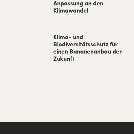
Anpassung an den
e
Klimawandel
b
a
r
Klima- und
Biodiversitätsschutz für
einen Bananenanbau der
Zukunft