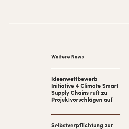
H
Weitere News
a
u
p
Ideenwettbewerb
Initiative 4 Climate Smart
t
Supply Chains ruft zu
-
Projektvorschlägen auf
S
i
d
Selbstverpflichtung zur