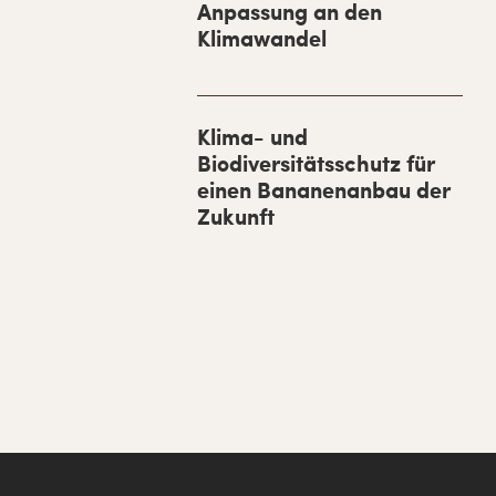
Anpassung an den
e
Klimawandel
b
a
r
Klima- und
Biodiversitätsschutz für
einen Bananenanbau der
Zukunft