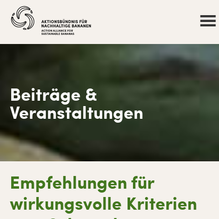
Beiträge &
Veranstaltungen
Zur
Skip
Zur
Zur
Empfehlungen für
Hauptnavigation
to
Hauptsidebar
Fußzeile
springen
main
springen
springen
wirkungsvolle Kriterien
content