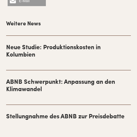
E-Mail
H
a
Weitere News
u
p
Neue Studie: Produktionskosten in
t
Kolumbien
-
S
ABNB Schwerpunkt: Anpassung an den
i
Klimawandel
d
e
b
Stellungnahme des ABNB zur Preisdebatte
a
r