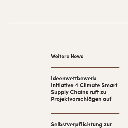
H
Weitere News
a
u
p
Ideenwettbewerb
Initiative 4 Climate Smart
t
Supply Chains ruft zu
-
Projektvorschlägen auf
S
i
d
Selbstverpflichtung zur