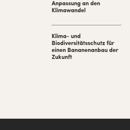
Anpassung an den
e
Klimawandel
b
a
r
Klima- und
Biodiversitätsschutz für
einen Bananenanbau der
Zukunft